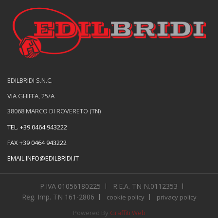
EDILBRIDI S.N.C.
VIA GHIFFA, 25/A
38068 MARCO DI ROVERETO (TN)
TEL.
+39 0464 943222
FAX
+39 0464 943222
EMAIL
INFO@EDILBRIDI.IT
P.IVA 01056180225
R.E.A. TN N.0112353
Reg. Imp. TN 161-2806
cookie policy
privacy policy
Powered By
Graffiti Web