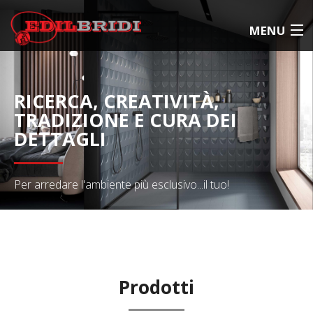
MENU
AZIENDA
RICERCA, CREATIVITÀ,
TRADIZIONE E CURA DEI
SERVIZI
DETTAGLI
PARTNERS
PRODOTTI
Per arredare l'ambiente più esclusivo...il tuo!
REALIZZAZIONI
CONTATTI
Prodotti